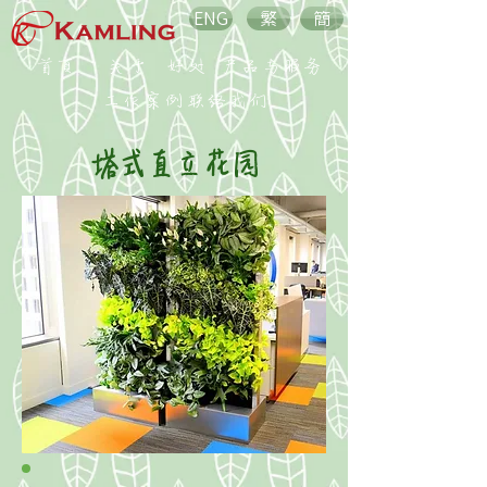
ENG
繁
簡
首頁
关于
好处
产品与服务
工作案例
联络我们
​塔式直立花园