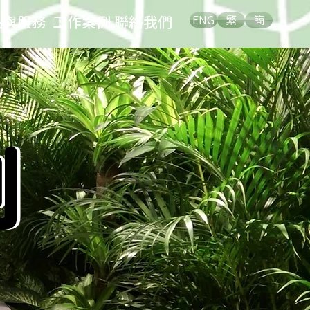
品與服務
工作案例
聯絡我們
ENG
繁
簡
例
例